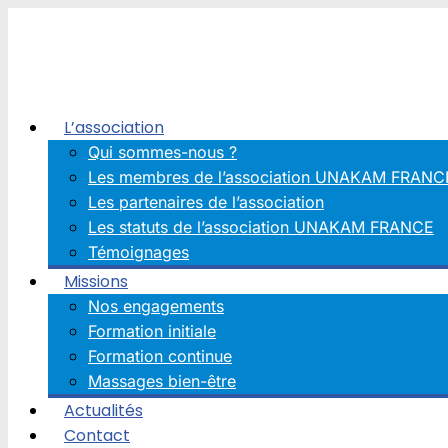
Aller
au
contenu
L’association
Qui sommes-nous ?
Les membres de l’association UNAKAM FRANC
Les partenaires de l’association
Les statuts de l’association UNAKAM FRANCE
Témoignages
Missions
Nos engagements
Formation initiale
Formation continue
Massages bien-être
Actualités
Contact