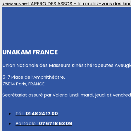
L’APERO DES ASSOS – le rendez-vous des kiné
Article suivant
UNAKAM FRANCE
Union Nationale des Masseurs Kinésithérapeutes Aveug
5-7 Place de l’Amphithéâtre,
75014 Paris, FRANCE.
Secrétariat assuré par Valeria lundi, mardi, jeudi et vendredi
Tél :
01 48 24 17 00
Portable :
07 67 18 63 09