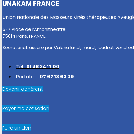
UNAKAM FRANCE
Union Nationale des Masseurs Kinésithérapeutes Aveug
5-7 Place de l’Amphithéâtre,
75014 Paris, FRANCE.
Secrétariat assuré par Valeria lundi, mardi, jeudi et vendredi
Tél :
01 48 24 17 00
Portable :
07 67 18 63 09
Devenir adhérent
Payer ma cotisation
Faire un don