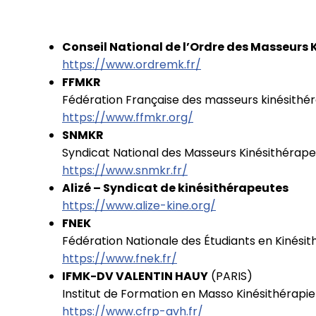
Conseil National de l’Ordre des Masseurs 
https://www.ordremk.fr/
FFMKR
Fédération Française des masseurs kinésithé
https://www.ffmkr.org/
SNMKR
Syndicat National des Masseurs Kinésithérap
https://www.snmkr.fr/
Alizé – Syndicat de kinésithérapeutes
https://www.alize-kine.org/
FNEK
Fédération Nationale des Étudiants en Kinésit
https://www.fnek.fr/
IFMK-DV VALENTIN HAUY
(PARIS)
Institut de Formation en Masso Kinésithérapie 
https://www.cfrp-avh.fr/