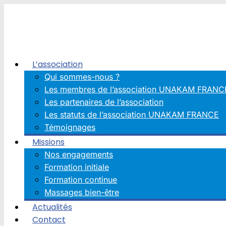
Aller
au
contenu
L’association
Qui sommes-nous ?
Les membres de l’association UNAKAM FRANC
Les partenaires de l’association
Les statuts de l’association UNAKAM FRANCE
Témoignages
Missions
Nos engagements
Formation initiale
Formation continue
Massages bien-être
Actualités
Contact